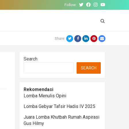
Follow:
Twitter
Facebook
Instagram
YouTube
Twitter
Facebook
LinkedIn
Pinterest
Email
Share:
Search
SEARCH
Rekomendasi
Lomba Menulis Opini
Lomba Gebyar Tafsir Hadis IV 2025
Juara Lomba Khutbah Rumah Aspirasi
Gus Hilmy