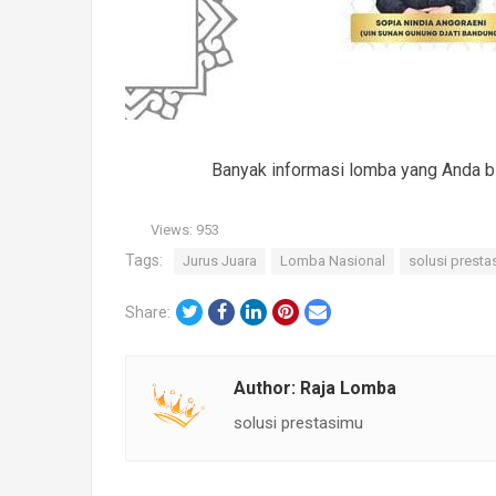
Banyak informasi lomba yang Anda bis
Views:
953
Tags:
Jurus Juara
Lomba Nasional
solusi presta
Twitter
Facebook
LinkedIn
Pinterest
Email
Share:
Author:
Raja Lomba
solusi prestasimu