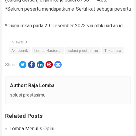
*Seluruh peserta mendapatkan e-Sertifikat sebagai peserta
*Diumumkan pada 29 Desember 2023 via mbk.uad.ac.id
Views:
811
Akademik
Lomba Nasional
solusi prestasimu
Trik Juara
Twitter
Facebook
LinkedIn
Pinterest
Email
Share:
Author:
Raja Lomba
solusi prestasimu
Related Posts
Lomba Menulis Opini